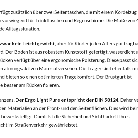
fügt zusätzlich über zwei Seitentaschen, die mit einem Kordelzug
ich vorwiegend für Trinkflaschen und Regenschirme. Die Maße von 
e Alltagssituation.
 zwar kein Leichtgewicht
, aber für Kinder jeden Alters gut tragba
rd. Der Boden ist aus robustem Kunststoff gefertigt, wasserdicht 
krücken verfügt über eine ergonomische Polsterung. Diese passt sic
m atmungsaktiven Material versehen. Die Träger sind ebenfalls mi
 bieten so einen optimierten Tragekomfort. Der Brustgurt ist
e besser am Rücken fixieren.
ranzens.
Der Ergo Light Pure entspricht der DIN 58124
. Daher v
den Materialien an der Front- und den Seitenflächen. Dies wird be
bewerkstelligt. Damit ist die Sicherheit und Sichtbarkeit Ihres
ht im Straßenverkehr gewährleistet.