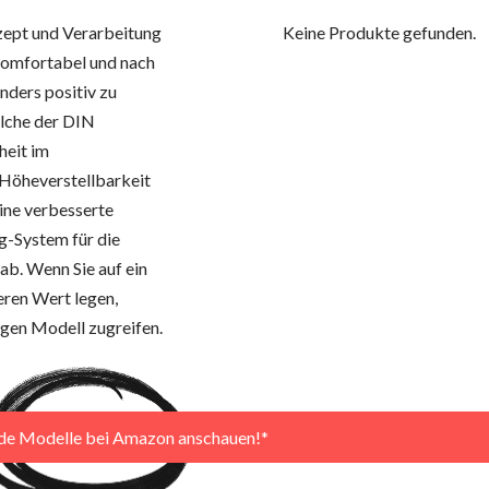
nzept und Verarbeitung
Keine Produkte gefunden.
komfortabel und nach
ders positiv zu
elche der DIN
heit im
 Höheverstellbarkeit
ine verbesserte
g-System für die
ab. Wenn Sie auf ein
ren Wert legen,
gen Modell zugreifen.
nde Modelle bei Amazon anschauen!*