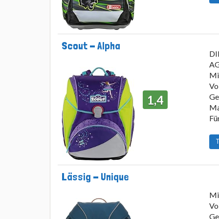
Scout - Alpha
DI
AG
Mi
Vo
Ge
1,4
Ma
Fü
T
Lässig - Unique
Mi
Vo
Ge