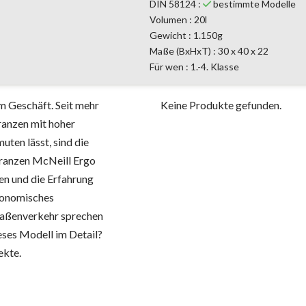
DIN 58124 :
bestimmte Modelle
Volumen : 20l
Gewicht : 1.150g
Maße (BxHxT) : 30 x 40 x 22
Für wen : 1.-4. Klasse
im Geschäft. Seit mehr
Keine Produkte gefunden.
ranzen mit hoher
ten lässt, sind die
ranzen McNeill Ergo
en und die Erfahrung
rgonomisches
traßenverkehr sprechen
ieses Modell im Detail?
ekte.