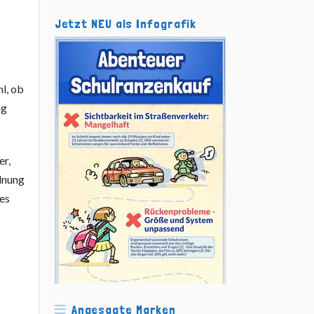
Jetzt NEU als Infografik
hl, ob
ag
er,
rdnung
es
Angesagte Marken