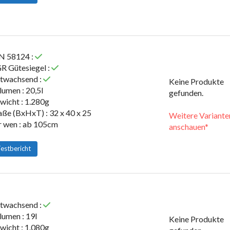
N 58124 :
R Gütesiegel :
twachsend :
Keine Produkte
lumen : 20,5l
gefunden.
wicht : 1.280g
ße (BxHxT) : 32 x 40 x 25
Weitere Variante
r wen : ab 105cm
anschauen*
estbericht
twachsend :
lumen : 19l
Keine Produkte
wicht : 1.080g