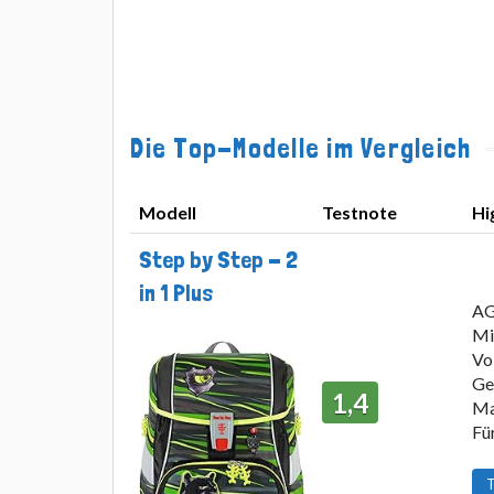
Die Top-Modelle im Vergleich
Modell
Testnote
Hi
Modell
Testnote
Hi
Step by Step - 2
in 1 Plus
AG
Mi
Vo
Ge
1,4
Ma
Für
T