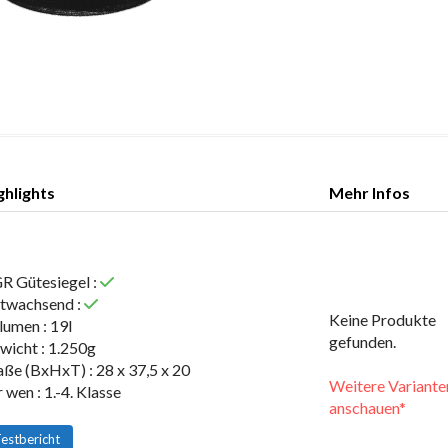
ghlights
Mehr Infos
ghlights
Mehr Infos
R Gütesiegel :
twachsend :
Keine Produkte
lumen : 19l
gefunden.
wicht : 1.250g
ße (BxHxT) : 28 x 37,5 x 20
Weitere Variante
 wen : 1.-4. Klasse
anschauen*
estbericht