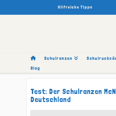
Hilfreiche Tipps
Schulranzen
Schulrucksä
Blog
HOME
SCHULRANZEN
MARKEN
MCNEILL
TESTBERI
Test: Der Schulranzen McNe
Deutschland