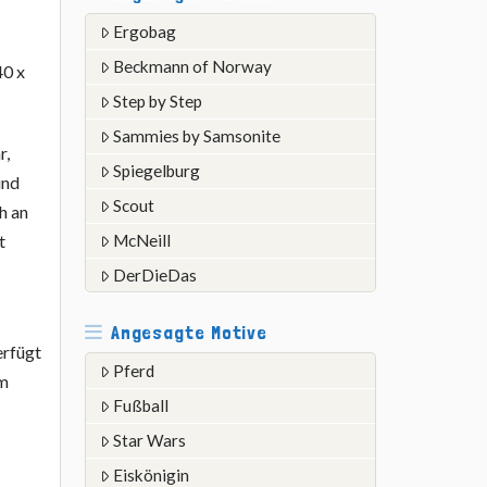
Ergobag
Beckmann of Norway
40 x
Step by Step
Sammies by Samsonite
r,
Spiegelburg
und
Scout
h an
t
McNeill
DerDieDas
Angesagte Motive
erfügt
Pferd
im
Fußball
Star Wars
Eiskönigin