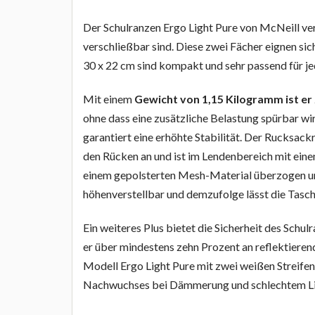
Der Schulranzen Ergo Light Pure von McNeill ver
verschließbar sind. Diese zwei Fächer eignen s
30 x 22 cm sind kompakt und sehr passend für jed
Mit einem
Gewicht von 1,15 Kilogramm ist er
ohne dass eine zusätzliche Belastung spürbar wi
garantiert eine erhöhte Stabilität. Der Rucksac
den Rücken an und ist im Lendenbereich mit eine
einem gepolsterten Mesh-Material überzogen und
höhenverstellbar und demzufolge lässt die Tasch
Ein weiteres Plus bietet die Sicherheit des Schul
er über mindestens zehn Prozent an reflektieren
Modell Ergo Light Pure mit zwei weißen Streifen 
Nachwuchses bei Dämmerung und schlechtem Lic