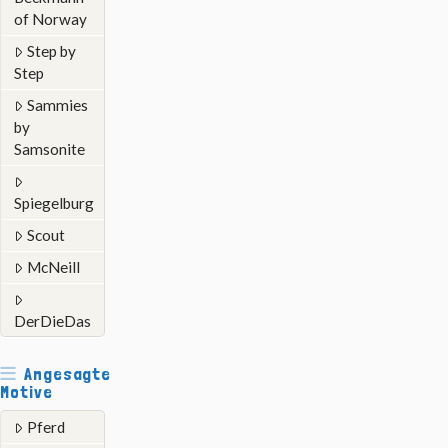
of Norway
Step by
Step
Sammies
by
Samsonite
Spiegelburg
Scout
McNeill
DerDieDas
Angesagte
Motive
Pferd