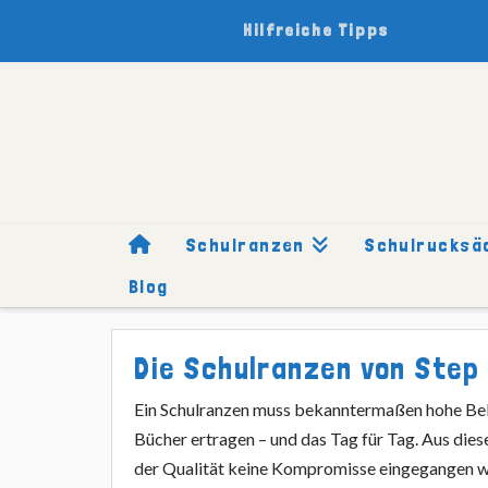
Hilfreiche Tipps
Schulranzen
Schulrucksä
Blog
HOME
SCHULRANZEN
MARKEN
STEP BY STEP
Die Schulranzen von Step
Ein Schulranzen muss bekanntermaßen hohe Be
Bücher ertragen – und das Tag für Tag. Aus dies
der Qualität keine Kompromisse eingegangen w