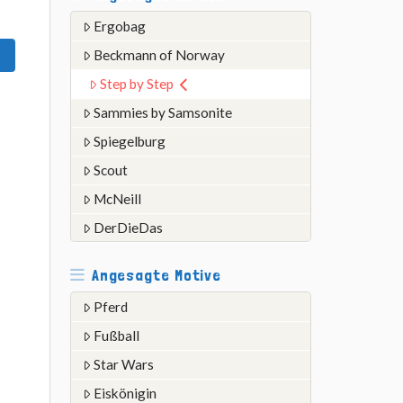
Ergobag
Beckmann of Norway
Step by Step
Sammies by Samsonite
Spiegelburg
Scout
McNeill
DerDieDas
Angesagte Motive
Pferd
Fußball
Star Wars
Eiskönigin