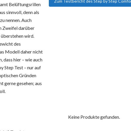
Zum Testbericht des Step by Step Comfo
samt Belüftungsrillen
s sinnvoll, denn als
 zu nennen. Auch
n Zweifel darüber
 überstehen wird.
Gewicht des
das Modell daher nicht
 dass hier – wie auch
y Step Test – nur auf
 optischen Gründen
cht gerne gesehen; aus
ll.
Keine Produkte gefunden.