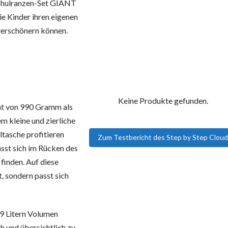
Schulranzen-Set GIANT
e Kinder ihren eigenen
verschönern können.
Keine Produkte gefunden.
ht von 990 Gramm als
m kleine und zierliche
ltasche profitieren
Zum Testbericht des Step by Step Clou
sst sich im Rücken des
finden. Auf diese
t, sondern passt sich
19 Litern Volumen
h und übersichtlich zu