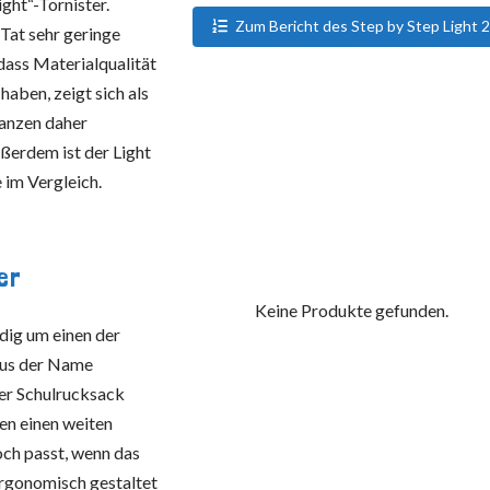
ght“-Tornister.
Zum Bericht des Step by Step Light 2
 Tat sehr geringe
ass Materialqualität
aben, zeigt sich als
Ranzen daher
ßerdem ist der Light
im Vergleich.
er
Keine Produkte gefunden.
dig um einen der
aus der Name
der Schulrucksack
ten einen weiten
och passt, wenn das
rgonomisch gestaltet