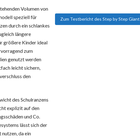
stehenden Volumen von
odell speziell für
Zum Testbericht des Step by Step Giant
zen durch ein schlankes
gleich längere
ür größere Kinder ideal
ervorragend zum
lien genutzt werden
fach leicht sichern,
verschluss den
wicht des Schulranzens
cht explizit auf den
ungsschäden und Co.
systems lässt sich der
nutzen, da ein