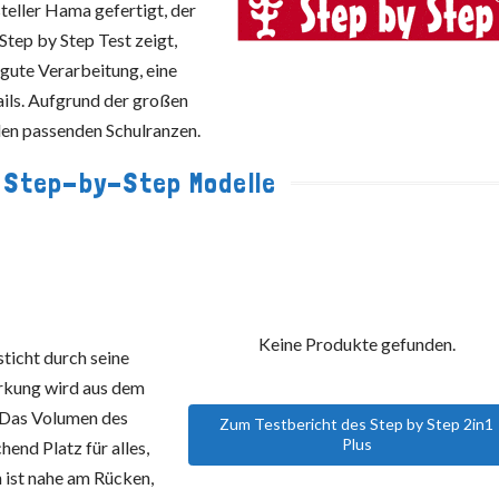
eller Hama gefertigt, der
 Step by Step Test zeigt,
gute Verarbeitung, eine
ils. Aufgrund der großen
 den passenden Schulranzen.
e Step-by-Step Modelle
Keine Produkte gefunden.
ticht durch seine
ärkung wird aus dem
. Das Volumen des
Zum Testbericht des Step by Step 2in1
Plus
hend Platz für alles,
h ist nahe am Rücken,