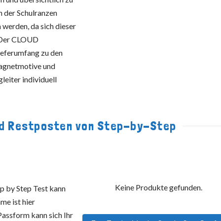
n der Schulranzen
werden, da sich dieser
. Der CLOUD
ieferumfang zu den
Magnetmotive und
leiter individuell
nd Restposten von Step-by-Step
Keine Produkte gefunden.
ep by Step Test kann
e ist hier
assform kann sich Ihr