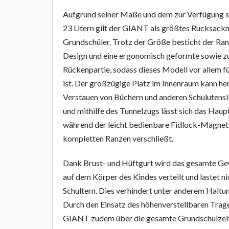
Aufgrund seiner Maße und dem zur Verfügung 
23 Litern gilt der GIANT als größtes Rucksackm
Grundschüler. Trotz der Größe besticht der Ran
Design und eine ergonomisch geformte sowie zu
Rückenpartie, sodass dieses Modell vor allem f
ist. Der großzügige Platz im Innenraum kann h
Verstauen von Büchern und anderen Schulutensi
und mithilfe des Tunnelzugs lässt sich das Haupt
während der leicht bedienbare Fidlock-Magnet
kompletten Ranzen verschließt.
Dank Brust- und Hüftgurt wird das gesamte Ge
auf dem Körper des Kindes verteilt und lastet ni
Schultern. Dies verhindert unter anderem Halt
Durch den Einsatz des höhenverstellbaren Trage
GIANT zudem über die gesamte Grundschulzeit 