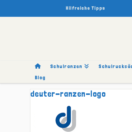
Hilfreiche Tipps
Schulranzen
Schulrucksä
Blog
HOME
SCHULRUCKSÄCKE
MARKEN
DEUTER
DEUTE
deuter-ranzen-logo