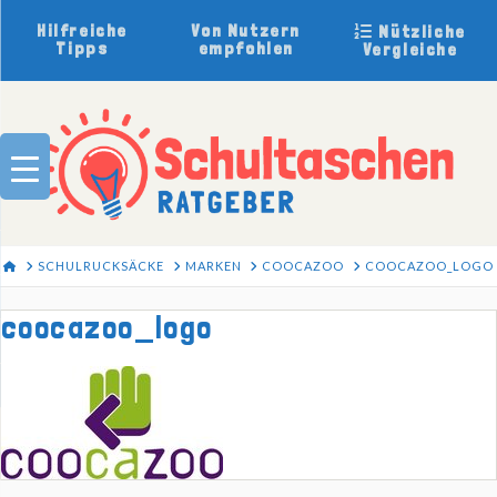
Hilfreiche
Von Nutzern
Nützliche
Tipps
empfohlen
Vergleiche
HOME
SCHULRUCKSÄCKE
MARKEN
COOCAZOO
COOCAZOO_LOGO
coocazoo_logo