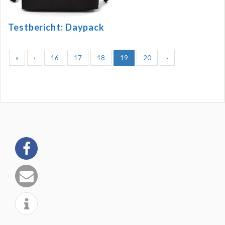
Testbericht: Daypack
«
‹
16
17
18
19
20
›