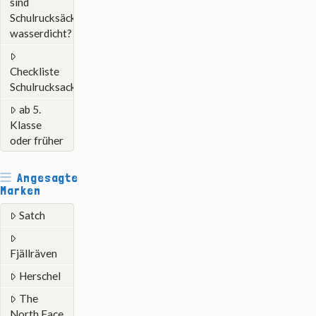
sind
Schulrucksäcke
wasserdicht?
Checkliste
Schulrucksack
ab 5.
Klasse
oder früher
Angesagte
Marken
Satch
Fjällräven
Herschel
The
North Face