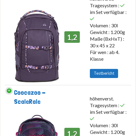
Tragesystem :
im Set verfügbar :
Volumen : 30l
Gewicht : 1.200g
1,2
Maße (BxHxT) :
30 x 45 x 22
Für wen : ab 4.
Klasse
Testbericht
Coocazoo -
höhenverst.
ScaleRale
Tragesystem :
im Set verfügbar :
Volumen : 30l
Gewicht : 1.200g
1,2