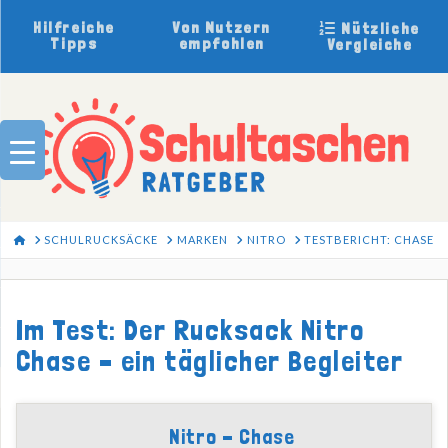
Hilfreiche
Von Nutzern
Nützliche
Tipps
empfohlen
Vergleiche
HOME
SCHULRUCKSÄCKE
MARKEN
NITRO
TESTBERICHT: CHASE
Im Test: Der Rucksack Nitro
Chase – ein täglicher Begleiter
Nitro - Chase