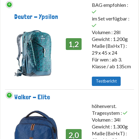
BAG empfohlen :
Deuter - Ypsilon
im Set verfügbar :
Volumen : 28l
Gewicht : 1.200g
1,2
Maße (BxHxT) :
29 x 45 x 24
Für wen : ab 3.
Klasse / ab 135cm
Testbericht
Walker - Elite
höhenverst.
Tragesystem :
Volumen : 34l
Gewicht : 1.300g
Maße (BxHxT) :
2,0