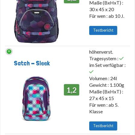
Maße (BxHxT) :
30 x 45 x 20
Für wen : ab 10 J.
Testbericht
höhenverst.
Tragesystem :
Satch - Sleek
im Set verfügbar :
Volumen : 24l
Gewicht : 1.100g
1,2
Maße (BxHxT) :
27 x 45 x 15
Für wen : ab 5.
Klasse
Testbericht