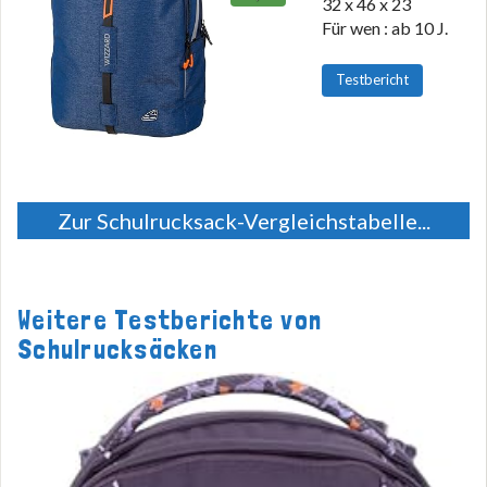
32 x 46 x 23
Für wen : ab 10 J.
Testbericht
Zur Schulrucksack-Vergleichstabelle...
Weitere Testberichte von
Schulrucksäcken