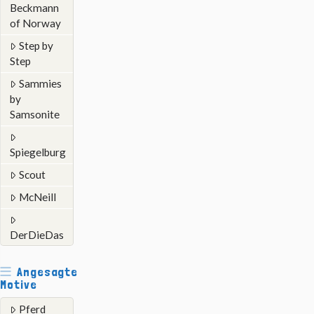
Beckmann
of Norway
Step by
Step
Sammies
by
Samsonite
Spiegelburg
Scout
McNeill
DerDieDas
Angesagte
Motive
Pferd