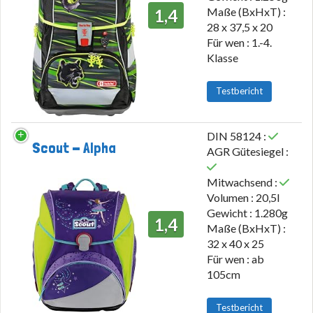
Maße (BxHxT) :
1,4
28 x 37,5 x 20
Für wen : 1.-4.
Klasse
Testbericht
DIN 58124 :
Scout - Alpha
AGR Gütesiegel :
Mitwachsend :
Volumen : 20,5l
Gewicht : 1.280g
1,4
Maße (BxHxT) :
32 x 40 x 25
Für wen : ab
105cm
Testbericht