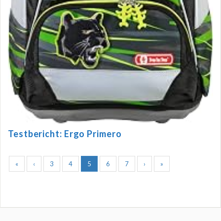
Testbericht: Ergo Primero
«
‹
3
4
5
6
7
›
»