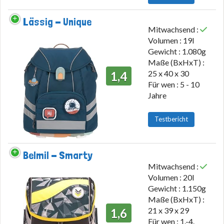
Lässig - Unique
Mitwachsend :
Volumen : 19l
Gewicht : 1.080g
Maße (BxHxT) :
25 x 40 x 30
1,4
Für wen : 5 - 10
Jahre
Testbericht
Belmil - Smarty
Mitwachsend :
Volumen : 20l
Gewicht : 1.150g
Maße (BxHxT) :
21 x 39 x 29
1,6
Für wen : 1.-4.