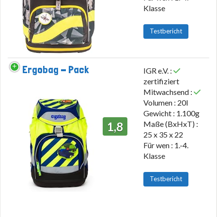
Klasse
Testbericht
Ergobag - Pack
IGR e.V. :
zertifiziert
Mitwachsend :
Volumen : 20l
Gewicht : 1.100g
Maße (BxHxT) :
1,8
25 x 35 x 22
Für wen : 1.-4.
Klasse
Testbericht